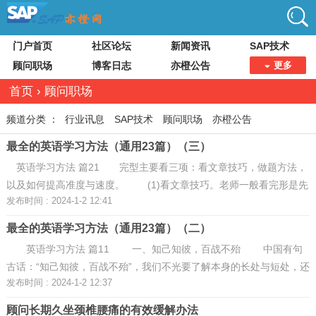
门户首页
社区论坛
新闻资讯
SAP技术
顾问职场
博客日志
亦橙公告
更多
首页
›
顾问职场
频道分类 ：
行业讯息
SAP技术
顾问职场
亦橙公告
最全的英语学习方法（通用23篇）（三）
英语学习方法 篇21 完型主要看三项：看文章技巧，做题方法，
以及如何提高准度与速度。 (1)看文章技巧。老师一般看完形是先
发布时间 : 2024-1-2 12:41
不看选项，直接看文章，然后在空上填你觉得应该是什么的汉语。
(2)接下来就开 ...
最全的英语学习方法（通用23篇）（二）
英语学习方法 篇11 一、知己知彼，百战不殆 中国有句
古话：“知己知彼，百战不殆”，我们不光要了解本身的长处与短处，还
发布时间 : 2024-1-2 12:37
要对你想报考的学校有很多的了解才行。我们要及时了解这些学校都
考什么，认真做 ...
顾问长期久坐颈椎腰痛的有效缓解办法