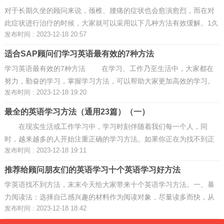
对于长期久坐的顾问来说，颈椎、腰痛的症状也会愈演愈烈，而在对
此症状进行治疗的时候，大家就可以采用以下几种方法有效缓解。1久
发布时间 : 2023-12-18 20:57
坐一族健康三大危机 症状 1. 头痛： 头部或太阳穴位置经常跳
跃式的痛，或者类 ...
适合SAP顾问们学习英语最有效的7种方法
学习英语最有效的7种方法 在学习、工作乃至生活中，大家都在
努力，勤奋的学习，掌握学习方法，可以帮助大家更加高效的学习。
发布时间 : 2023-12-18 19:20
如果你正在为找不到正确的学习方法而苦恼，以下是小编为大家整理
的学习英语最有效的7 ...
最全的英语学习方法（通用23篇）（一）
在现实生活或工作学习中，学习时刻伴随着我们每一个人，同
时，越来越多的人开始注重正确的学习方法。如果你正在为找不到正
发布时间 : 2023-12-18 19:11
确的学习方法而苦恼，下面是小编精心整理的英语学习方法，欢迎阅
读，希望大家能够喜欢。 ...
推荐给顾问朋友们的英语学习十个英语学习好方法
学英语找不到方法，末末今天给大家带来十个英语学习方法。一、暴
力阅读法：选择自己感兴趣的材料作为阅读对象，尽量读多而快，从
发布时间 : 2023-12-18 18:42
而提高阅读速度和阅读理解能力；1、新闻网站：CNN、BBC、New
York Times、Reuters、Th ...