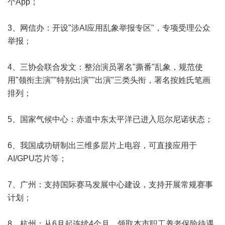
个App；
3、网信办：开设"涉AI应用乱象举报专区"，专项受理公众
举报；
4、三协会联合发文：整治演员署名"撕番"乱象，规范使
用"领衔主演""特别出演""出演"三类头衔，署名按姓氏笔画
排列；
5、国家气候中心：赤道中东太平洋已进入厄尔尼诺状态；
6、我国成功研制出三维多层片上电容，可直接应用于
AI/GPU芯片等；
7、广州：支持国际赛马发展中心建设，支持开展常规赛事
计划；
8、杭州：从6月起连续4个月，领取本市职工养老保险待遇