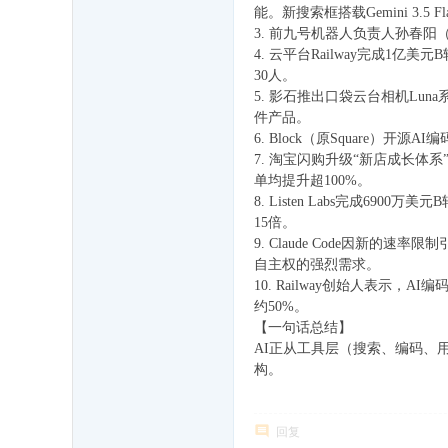
能。新搜索框搭载Gemini 3.5 F
3. 前九号机器人负责人孙春阳
4. 云平台Railway完成
30人。
5. 影石推出口袋云台相机L
件产品。
6. Block（原Square）开
7. 淘宝闪购升级“新店成长体
单均提升超100%。
8. Listen Labs完成6
15倍。
9. Claude Code因新的
自主权的强烈需求。
10. Railway创始人表
约50%。
【一句话总结】
AI正从工具层（搜索、编码、
构。
回复