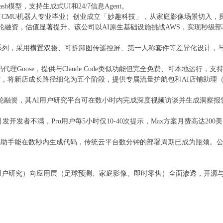
lash模型，支持生成式UI和24/7信息Agent。
（CMU机器人专业毕业）创业成立「妙趣科技」，从家庭影像场景切入，探索H
1亿美元B轮融资，估值显著提升。该公司以AI原生基础设施挑战AWS，实现秒
una系列，采用横置双摄、可拆卸图传遥控屏、第一人称套件等差异化设计，
源AI编码代理Goose，提供与Claude Code类似功能但完全免费、可本地运
系”，将新店成长路径细化为五个阶段，提供专属流量护航包和AI店铺助理（
900万美元B轮融资，其AI用户研究平台可在数小时内完成深度视频访谈并生成洞察报
速率限制引发开发者不满，Pro用户每5小时仅10-40次提示，Max方案月费高达
示，AI编码助手能在数秒内生成代码，传统云平台数分钟的部署周期已成为瓶
用户研究）向应用层（足球预测、家庭影像、即时零售）全面渗透，开源