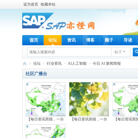
设为首页
收藏本站
首页
论坛
资讯
博客
圈子
导读
帖子
»
论坛
›
行业资讯
›
AI人工智能
›
今日 AI 新闻简报
S
社区广播台
A
P
亦
橙
网
【每日资讯简报，一分
【每日资讯简报，一分
【每日资讯简