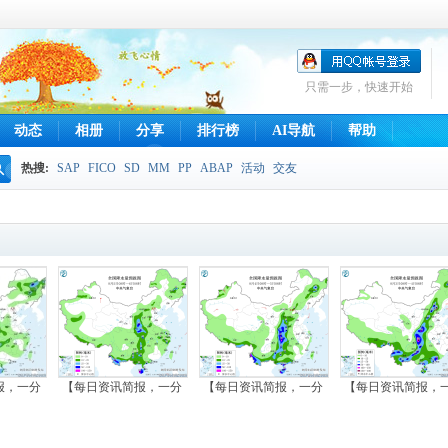
只需一步，快速开始
动态
相册
分享
排行榜
AI导航
帮助
热搜:
SAP
FICO
SD
MM
PP
ABAP
活动
交友
搜
索
报，一分
【每日资讯简报，一分
【每日资讯简报，一分
【每日资讯简报，