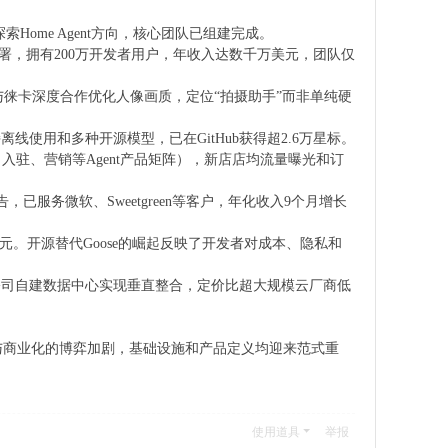
ome Agent方向，核心团队已组建完成。
级部署，拥有200万开发者用户，年收入达数千万美元，团队仅
与徕卡深度合作优化人像画质，定位“拍摄助手”而非单纯硬
行，支持离线使用和多种开源模型，已在GitHub获得超2.6万星标。
入驻、营销等Agent产品矩阵），新店店均流量曝光和订
告，已服务微软、Sweetgreen等客户，年化收入9个月增长
200美元。开源替代Goose的崛起反映了开发者对成本、隐私和
颈。公司自建数据中心实现垂直整合，定价比超大规模云厂商低
与商业化的博弈加剧，基础设施和产品定义均迎来范式重
使用道具
举报