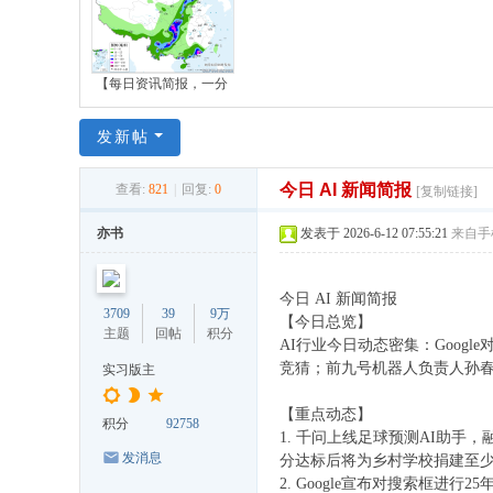
【每日资讯简报，一分
发新帖
今日 AI 新闻简报
查看:
821
|
回复:
0
[复制链接]
亦书
发表于 2026-6-12 07:55:21
来自手
今日 AI 新闻简报
3709
39
9万
【今日总览】
主题
回帖
积分
AI行业今日动态密集：Goog
竞猜；前九号机器人负责人孙春
实习版主
【重点动态】
积分
92758
1. 千问上线足球预测AI助手
发消息
分达标后将为乡村学校捐建至少
2. Google宣布对搜索框进行