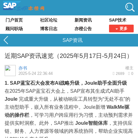
门户首页
社区论坛
新闻资讯
SAP技术
顾问职场
博客日志
亦橙公告
更多
SAP资讯
近期SAP资讯速览（2025年5月17日-5月24日）
亦书
楼主
2025-5-24 22:36:44
2689
0
1. SAP蓝宝石大会发布AI战略升级，Joule助手全面升级
在2025年SAP蓝宝石大会上，SAP宣布其生成式AI助手
Joule
完成重大升级，从被动响应工具转型为“无处不在”的
主动型助手，嵌入所有业务流程中。Joule新增
WalkMe驱
动的操作栏
，可学习用户跨应用行为习惯，主动预判需求并
提供实时洞察。此外，SAP推出
Joule智能体库
，支持供应
链、财务、人力资源等领域的跨系统协同，帮助企业实现高