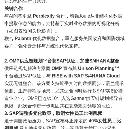
达30%的生产力跃升。
关键合作
：
与AI问答引擎
Perplexity
合作，增强Joule从非结构化数据
中提取信息的能力，支持基于实时业务数据的可视化分析
（如图表预测关税影响）。
联合
Palantir
优化数据整合，重点服务美国政府和国防领域
客户，强化云迁移与系统现代化支持。
2. OMP供应链规划平台获SAP认证，加速S/4HANA整合
供应链规划解决方案商
OMP
宣布其
Unison Planning™
平台通过SAP认证，与
RISE with SAP S/4HANA Cloud
实现无缝整合。该方案支持近乎实时的数据同步，覆盖需求
预测、生产排程等场景，尤其适合同时运行多SAP实例的制
造业企业。OMP已连续10年入选Gartner供应链规划领导者
象限，此次合作进一步巩固其在复杂规划领域的地位。
3. SAP调整多元化政策，取消女性员工比例目标
迫于美国政治压力，SAP宣布终止原定的
40%女性员工比
例目标
及其他多元化政策。这一调整引发德国企业界争